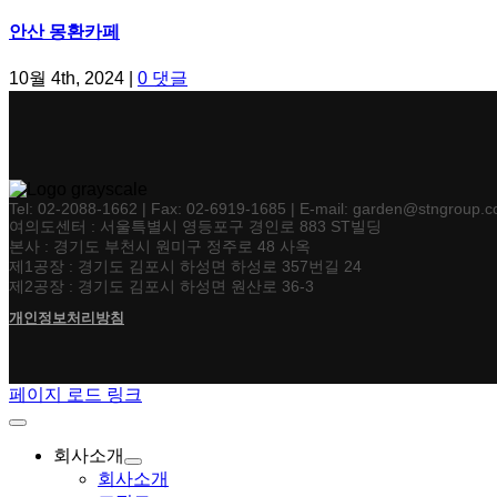
안산 몽환카페
10월 4th, 2024
|
0 댓글
Tel: 02-2088-1662 | Fax: 02-6919-1685 | E-mail: garden@stngroup.co
여의도센터 : 서울특별시 영등포구 경인로 883 ST빌딩
본사 : 경기도 부천시 원미구 정주로 48 사옥
제1공장 : 경기도 김포시 하성면 하성로 357번길 24
제2공장 : 경기도 김포시 하성면 원산로 36-3
개인정보처리방침
페이지 로드 링크
회사소개
회사소개