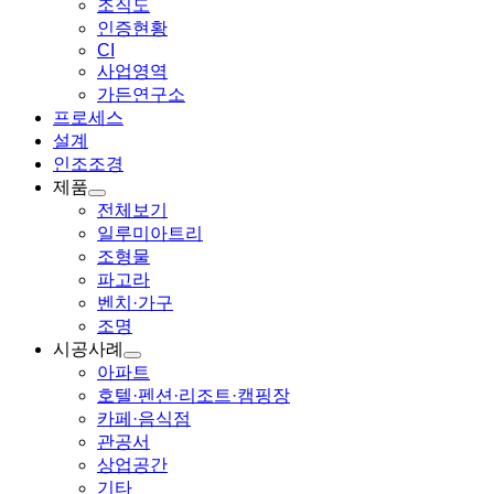
조직도
인증현황
CI
사업영역
가든연구소
프로세스
설계
인조조경
제품
전체보기
일루미아트리
조형물
파고라
벤치·가구
조명
시공사례
아파트
호텔·펜션·리조트·캠핑장
카페·음식점
관공서
상업공간
기타