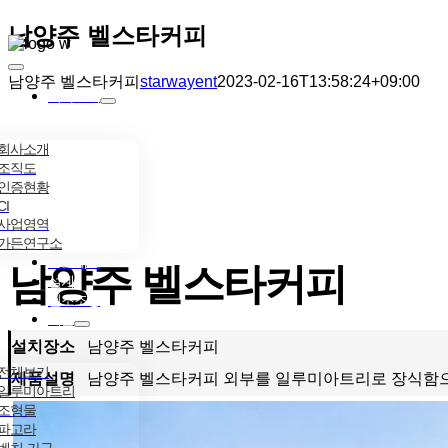
콘텐츠로
남양주 벨스타커피
건너뛰기
Toggle
남양주 벨스타커피
starwayent
2023-02-16T13:58:24+09:00
Navigation
회사소개
회사소개
조직도
인증현황
CI
사업영역
가든연구소
프로세스
남양주 벨스타커피
설계
인조조경
제품
설치장소
남양주 벨스타커피
전체보기
제품설명
남양주 벨스타커피 외부를 일루미아트리로 장식함으
일루미아트리
조형물
파고라
벤치·가구