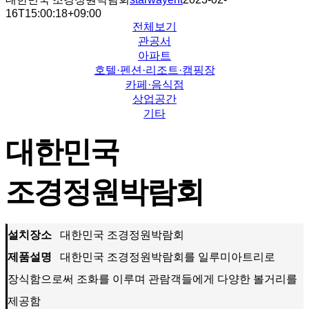
16T15:00:18+09:00
전체보기
관공서
아파트
호텔·펜션·리조트·캠핑장
카페·음식점
상업공간
기타
대한민국
조경정원박람회
설치장소
대한민국 조경정원박람회
제품설명
대한민국 조경정원박람회를 일루미아트리로
장식함으로써 조화를 이루며 관람객들에게 다양한 볼거리를
제공함