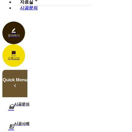
자료실
조형물
호텔·펜션·리조트·캠핑장
시공문의
다운로드
파고라
카페·음식점
언론보도
벤치·가구
관공서
홍보센터
조명
상업공간
기타
문의하기
카톡상담
Quick Menu
시공문의
시공사례