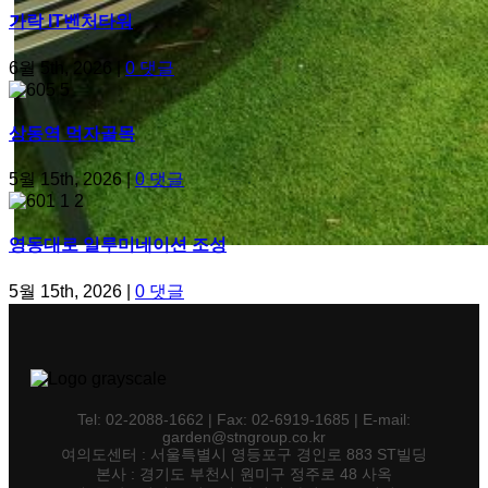
가락 IT벤처타워
6월 5th, 2026
|
0 댓글
상동역 먹자골목
5월 15th, 2026
|
0 댓글
영동대로 일루미네이션 조성
5월 15th, 2026
|
0 댓글
Tel: 02-2088-1662 | Fax: 02-6919-1685 | E-mail:
garden@stngroup.co.kr
여의도센터 : 서울특별시 영등포구 경인로 883 ST빌딩
본사 : 경기도 부천시 원미구 정주로 48 사옥