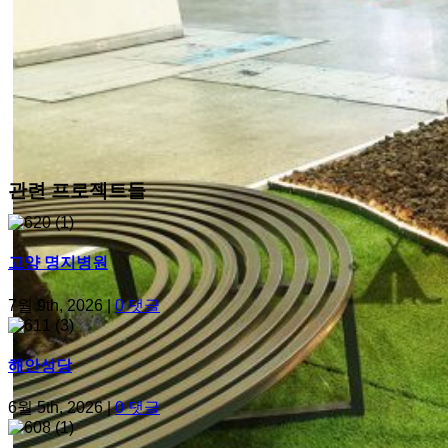
관련 프로젝트들
고양 명지병원
7월 9th, 2026
|
0 댓글
해안성당
6월 5th, 2026
|
0 댓글