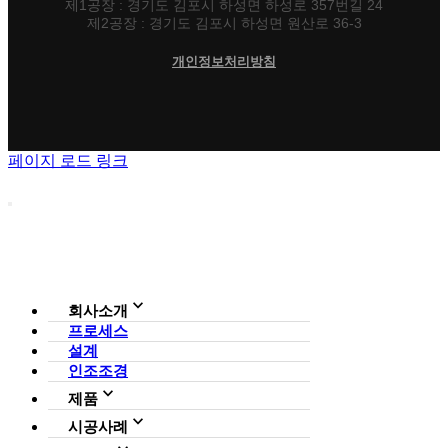
제1공장 : 경기도 김포시 하성면 하성로 357번길 24
제2공장 : 경기도 김포시 하성면 원산로 36-3
개인정보처리방침
페이지 로드 링크
회사소개
프로세스
회사소개
설계
조직도
인증현황
인조조경
CI
제품
사업영역
전체보기
가든연구소
시공사례
일루미아트리
아파트