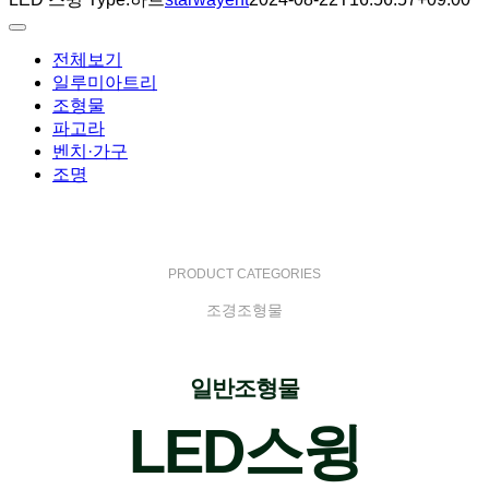
Toggle
Navigation
전체보기
일루미아트리
조형물
파고라
벤치·가구
조명
PRODUCT CATEGORIES
조경조형물
일반조형물
LED스윙