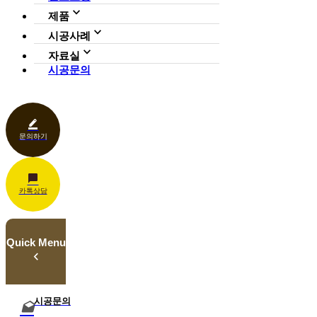
CI
제품
사업영역
전체보기
가든연구소
시공사례
일루미아트리
아파트
자료실
조형물
호텔·펜션·리조트·캠핑장
시공문의
다운로드
파고라
카페·음식점
언론보도
벤치·가구
관공서
홍보센터
조명
상업공간
기타
문의하기
카톡상담
Quick Menu
시공문의