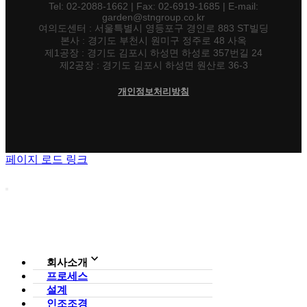
Tel: 02-2088-1662 | Fax: 02-6919-1685 | E-mail:
garden@stngroup.co.kr
여의도센터 : 서울특별시 영등포구 경인로 883 ST빌딩
본사 : 경기도 부천시 원미구 정주로 48 사옥
제1공장 : 경기도 김포시 하성면 하성로 357번길 24
제2공장 : 경기도 김포시 하성면 원산로 36-3
개인정보처리방침
페이지 로드 링크
회사소개
프로세스
회사소개
설계
조직도
인증현황
인조조경