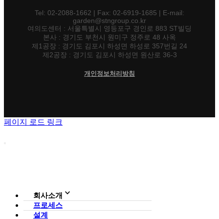
Tel: 02-2088-1662 | Fax: 02-6919-1685 | E-mail:
garden@stngroup.co.kr
여의도센터 : 서울특별시 영등포구 경인로 883 ST빌딩
본사 : 경기도 부천시 원미구 정주로 48 사옥
제1공장 : 경기도 김포시 하성면 하성로 357번길 24
제2공장 : 경기도 김포시 하성면 원산로 36-3
개인정보처리방침
페이지 로드 링크
회사소개
프로세스
회사소개
설계
조직도