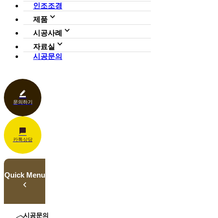
인증현황
인조조경
CI
제품
사업영역
전체보기
가든연구소
시공사례
일루미아트리
아파트
자료실
조형물
호텔·펜션·리조트·캠핑장
시공문의
다운로드
파고라
카페·음식점
언론보도
벤치·가구
관공서
홍보센터
조명
상업공간
기타
문의하기
카톡상담
Quick Menu
시공문의