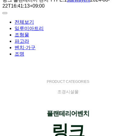
22T16:41:13+09:00
Toggle
Navigation
전체보기
일루미아트리
조형물
파고라
벤치·가구
조명
PRODUCT CATEGORIES
조경시설물
플랜테리어벤치
링크