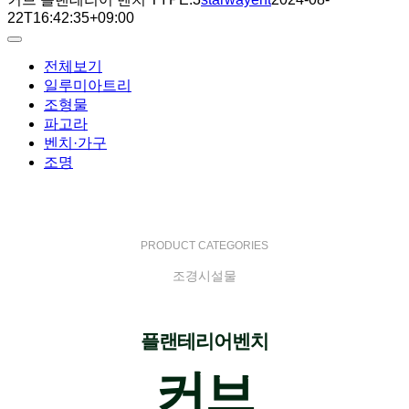
22T16:42:35+09:00
Toggle
Navigation
전체보기
일루미아트리
조형물
파고라
벤치·가구
조명
PRODUCT CATEGORIES
조경시설물
플랜테리어벤치
커브