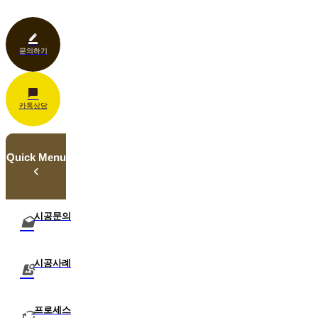
관공서
홍보센터
조명
상업공간
기타
문의하기
카톡상담
Quick Menu
시공문의
시공사례
프로세스