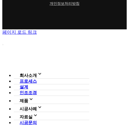
개인정보처리방침
페이지 로드 링크
회사소개
프로세스
회사소개
설계
조직도
인증현황
인조조경
CI
제품
사업영역
전체보기
가든연구소
시공사례
일루미아트리
아파트
자료실
조형물
호텔·펜션·리조트·캠핑장
시공문의
다운로드
파고라
카페·음식점
언론보도
벤치·가구