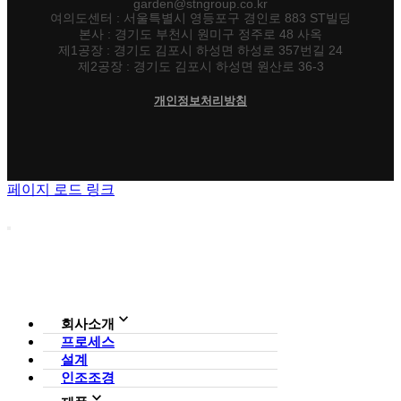
garden@stngroup.co.kr
여의도센터 : 서울특별시 영등포구 경인로 883 ST빌딩
본사 : 경기도 부천시 원미구 정주로 48 사옥
제1공장 : 경기도 김포시 하성면 하성로 357번길 24
제2공장 : 경기도 김포시 하성면 원산로 36-3
개인정보처리방침
페이지 로드 링크
회사소개
프로세스
회사소개
설계
조직도
인증현황
인조조경
CI