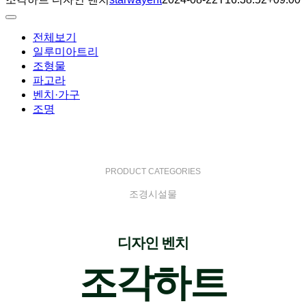
Toggle
Navigation
전체보기
일루미아트리
조형물
파고라
벤치·가구
조명
PRODUCT CATEGORIES
조경시설물
디자인 벤치
조각하트