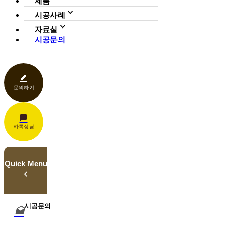
제품
사업영역
전체보기
가든연구소
시공사례
일루미아트리
아파트
자료실
조형물
호텔·펜션·리조트·캠핑장
시공문의
다운로드
파고라
카페·음식점
언론보도
벤치·가구
관공서
홍보센터
조명
상업공간
기타
문의하기
카톡상담
Quick Menu
시공문의