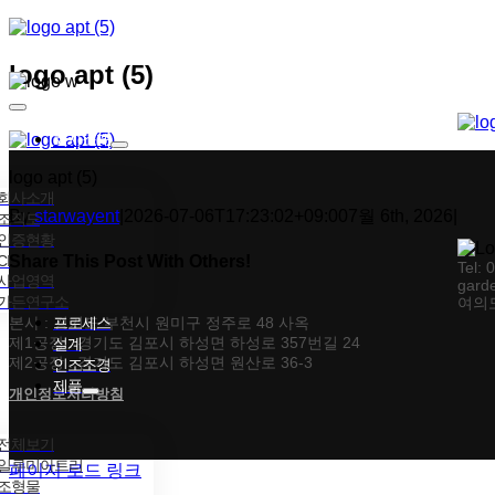
콘텐츠로
건너뛰기
logo apt (5)
Toggle
Navigation
회사소개
logo apt (5)
회사소개
By
starwayent
|
2026-07-06T17:23:02+09:00
7월 6th, 2026
|
조직도
인증현황
CI
Share This Post With Others!
Tel: 
사업영역
gard
가든연구소
여의도
Facebook
X
Tumblr
Pinterest
이메일
본사 : 경기도 부천시 원미구 정주로 48 사옥
프로세스
제1공장 : 경기도 김포시 하성면 하성로 357번길 24
설계
제2공장 : 경기도 김포시 하성면 원산로 36-3
인조조경
제품
개인정보처리방침
전체보기
일루미아트리
페이지 로드 링크
조형물