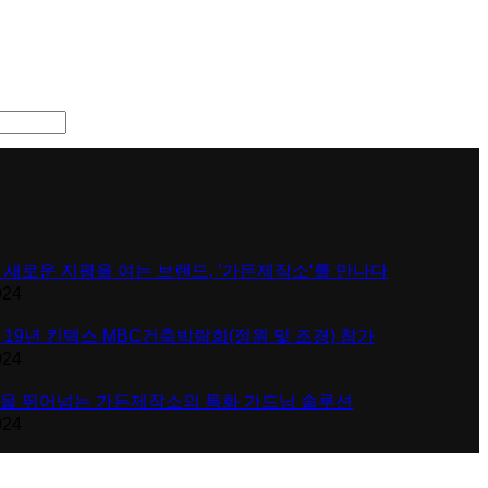
 새로운 지평을 여는 브랜드, ’가든제작소‘를 만나다
024
 19년 킨텍스 MBC건축박람회(정원 및 조경) 참가
024
을 뛰어넘는 가든제작소의 특화 가드닝 솔루션
024