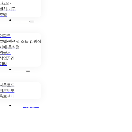
파고라
벤치·가구
조명
시공사례
아파트
호텔·펜션·리조트·캠핑장
카페·음식점
관공서
상업공간
기타
자료실
다운로드
언론보도
홍보센터
시공문의