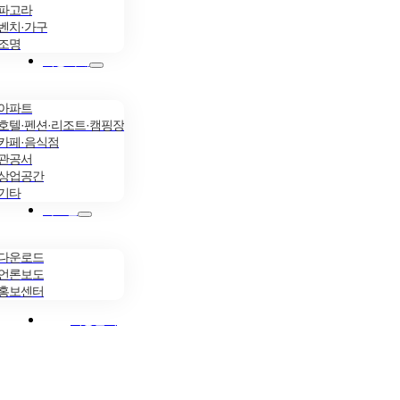
파고라
벤치·가구
조명
시공사례
아파트
호텔·펜션·리조트·캠핑장
카페·음식점
관공서
상업공간
기타
자료실
다운로드
언론보도
홍보센터
시공문의