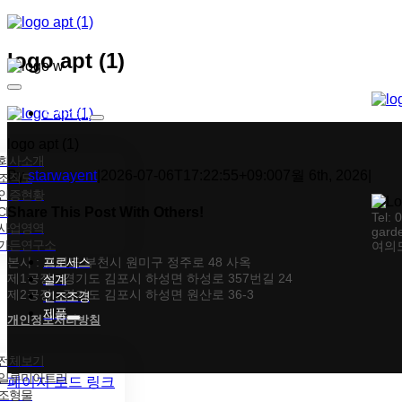
콘텐츠로
건너뛰기
logo apt (1)
Toggle
Navigation
회사소개
logo apt (1)
회사소개
By
starwayent
|
2026-07-06T17:22:55+09:00
7월 6th, 2026
|
조직도
인증현황
CI
Share This Post With Others!
Tel: 
사업영역
gard
가든연구소
여의도
Facebook
X
Tumblr
Pinterest
이메일
본사 : 경기도 부천시 원미구 정주로 48 사옥
프로세스
제1공장 : 경기도 김포시 하성면 하성로 357번길 24
설계
제2공장 : 경기도 김포시 하성면 원산로 36-3
인조조경
제품
개인정보처리방침
전체보기
일루미아트리
페이지 로드 링크
조형물