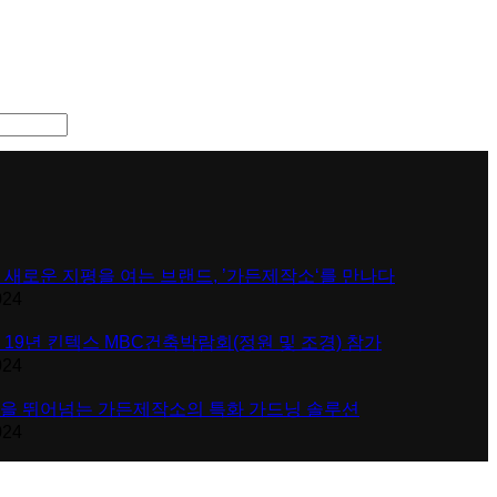
 새로운 지평을 여는 브랜드, ’가든제작소‘를 만나다
024
 19년 킨텍스 MBC건축박람회(정원 및 조경) 참가
024
을 뛰어넘는 가든제작소의 특화 가드닝 솔루션
024