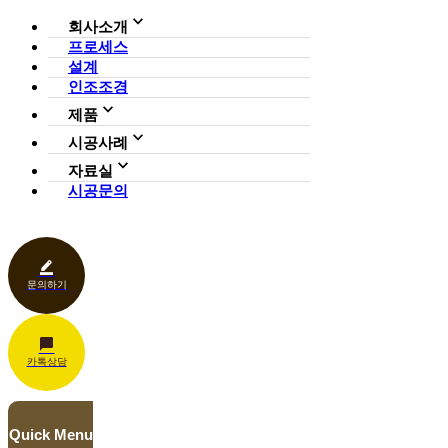
회사소개
프로세스
회사소개
설계
조직도
인증현황
인조조경
CI
제품
사업영역
전체보기
가든연구소
시공사례
일루미아트리
아파트
자료실
조형물
호텔·펜션·리조트·캠핑장
시공문의
다운로드
파고라
카페·음식점
언론보도
벤치·가구
관공서
홍보센터
조명
상업공간
기타
문의하기
카톡상담
Quick Menu