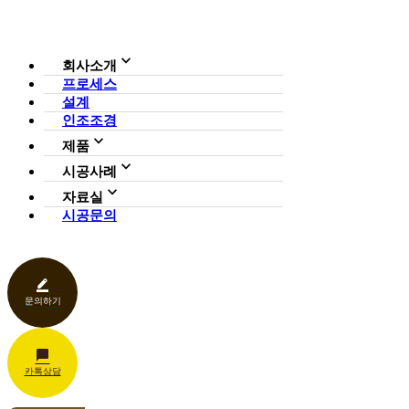
회사소개
프로세스
회사소개
설계
조직도
인증현황
인조조경
CI
제품
사업영역
전체보기
가든연구소
시공사례
일루미아트리
아파트
자료실
조형물
호텔·펜션·리조트·캠핑장
시공문의
다운로드
파고라
카페·음식점
언론보도
벤치·가구
관공서
홍보센터
조명
상업공간
기타
문의하기
카톡상담