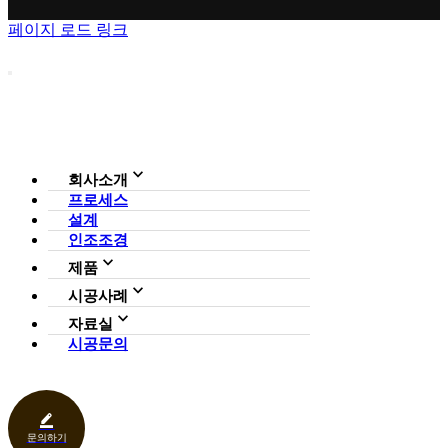
페이지 로드 링크
회사소개
프로세스
회사소개
설계
조직도
인증현황
인조조경
CI
제품
사업영역
전체보기
가든연구소
시공사례
일루미아트리
아파트
자료실
조형물
호텔·펜션·리조트·캠핑장
시공문의
다운로드
파고라
카페·음식점
언론보도
벤치·가구
관공서
홍보센터
조명
상업공간
기타
문의하기