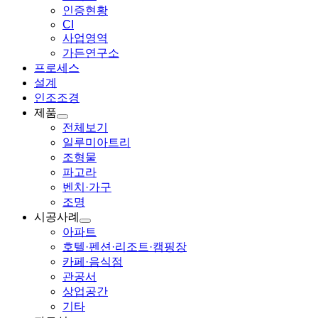
인증현황
CI
사업영역
가든연구소
프로세스
설계
인조조경
제품
전체보기
일루미아트리
조형물
파고라
벤치·가구
조명
시공사례
아파트
호텔·펜션·리조트·캠핑장
카페·음식점
관공서
상업공간
기타