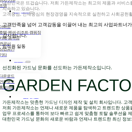
대한민국은 뜨겁습니다. 저희 가든제작소는 최고의 제품과 서비스
조명
지속하고 있습니다.
시공사례
고객중심, 인재중심의 현장경영을 지속적으로 실천하고 사회공헌활
고객만족을 넘어 고객감동을 이끌어 내는 최고의 사업파트너가
아파트
호텔·펜션·리조트·캠핑장
감사합니다.
카페·음식점
관공서
임직원 일동
상업공간
기타
자료실
선진화된 가드닝 문화를 선도하는 가든제작소입니다.
다운로드
GARDEN FACT
언론보도
홍보센터
시공문의
가든제작소는 맞춤형 가드닝 디자인 제작 및 설치 회사입니다. 고
저희 가든제작소는 언제나 새로운 제품을 탐색하고 트렌드한 상품
업무 프로세스를 통하여 보다 빠르고 쉽게 맞춤형 토탈 솔루션을 
대한민국 가드닝 문화의 새로운 바람과 언제나 트렌드한 최신 정보와