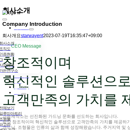
콘텐츠로
회사소개
건너뛰기
Toggle
Company Introduction
Navigation
회사소개
회사개요
starwayent
2023-07-19T16:35:47+09:00
회사소개
CEO Message
조직도
인증현황
창조적이며
CI
사업영역
가든연구소
혁신적인 솔루션으
프로세스
설계
인조조경
제품
고객만족의 가치를 
전체보기
일루미아트리
가든제작소는 선진화된 가드닝 문화를 선도하는 회사입니다.
조형물
항상 창조적이며 혁신적인 솔루션으로 고객만족의 가치를 제공하기
파고라
가드닝, 조형물은 인류의 삶과 함께 성장해왔습니다. 주거지역 및
벤치·가구