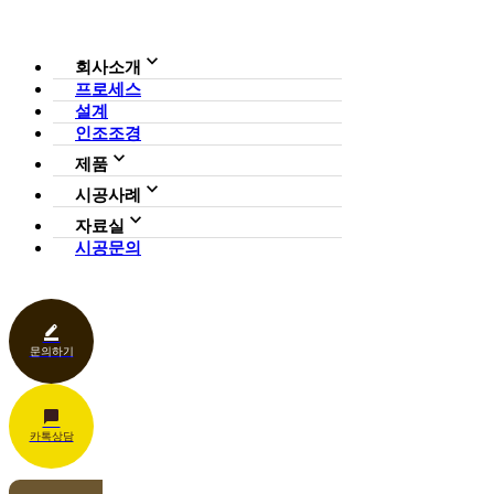
회사소개
프로세스
회사소개
설계
조직도
인증현황
인조조경
CI
제품
사업영역
전체보기
가든연구소
시공사례
일루미아트리
아파트
자료실
조형물
호텔·펜션·리조트·캠핑장
시공문의
다운로드
파고라
카페·음식점
언론보도
벤치·가구
관공서
홍보센터
조명
상업공간
기타
문의하기
카톡상담