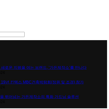
 새로운 지평을 여는 브랜드, ’가든제작소‘를 만나다
024
 19년 킨텍스 MBC건축박람회(정원 및 조경) 참가
024
을 뛰어넘는 가든제작소의 특화 가드닝 솔루션
024