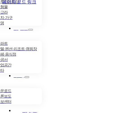
일루미아트리
페이지 로드 링크
조형물
파고라
치·가구
조명
시공사례
아파트
텔·펜션·리조트·캠핑장
페·음식점
관공서
상업공간
기타
자료실
다운로드
언론보도
홍보센터
시공문의