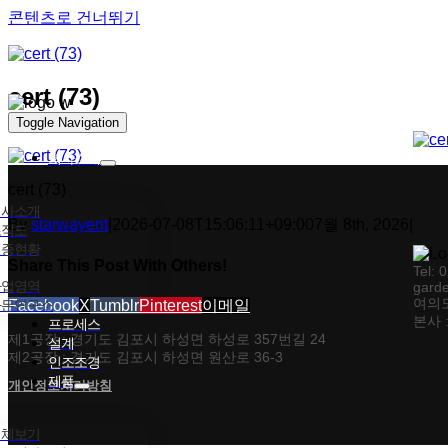
콘텐츠로 건너뛰기
cert (73)
Toggle Navigation
회사소개
cert (73)
회사소개
By
starwayent
|
2026-07-08T15:06:11+09:00
7월 8th, 2026
|
조직도
인증현황
Share This Post With Others!
Tel: 
사업영역
gard
여의도
가든연구소
Facebook
X
Tumblr
Pinterest
이메일
본사 
프로세스
제1공장 : 경기도 김포시 하성면 하성로 357번길 24
설계
제2공장 : 경기도 김포시 하성면 원산로 36-3
인조조경
제품
개인정보처리방침
전체보기