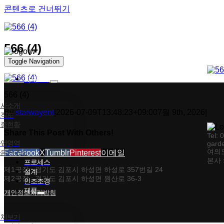
콘텐츠로 건너뛰기
566 (4)
Toggle Navigation
회사소개
566 (4)
회사소개
By
starwayent
|
2026-07-09T13:48:23+09:00
7월 9th, 2026
|
조직도
인증현황
Share This Post With Others!
Tel: 
사업영역
gard
여의도
가든연구소
Facebook
X
Tumblr
Pinterest
이메일
본사 
프로세스
제1공장 : 경기도 김포시 하성면 하성로 357번길 24
설계
제2공장 : 경기도 김포시 하성면 원산로 36-3
인조조경
제품
개인정보처리방침
전체보기