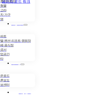
일루미아트리
페이지 로드 링크
조형물
파고라
치·가구
조명
시공사례
아파트
텔·펜션·리조트·캠핑장
페·음식점
관공서
상업공간
기타
자료실
다운로드
언론보도
홍보센터
시공문의