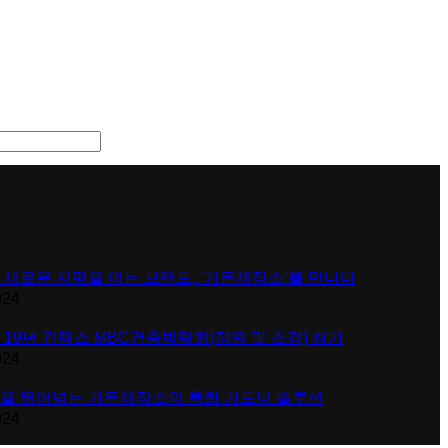
 새로운 지평을 여는 브랜드, ’가든제작소‘를 만나다
024
 19년 킨텍스 MBC건축박람회(정원 및 조경) 참가
024
을 뛰어넘는 가든제작소의 특화 가드닝 솔루션
024