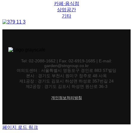
카페·음식점
상업공간
기타
Tel: 02-2088-1662 | Fax: 02-6919-1685 | E-mail:
garden@stngroup.co.kr
여의도센터 : 서울특별시 영등포구 경인로 883 ST빌딩
본사 : 경기도 부천시 원미구 정주로 48 사옥
제1공장 : 경기도 김포시 하성면 하성로 357번길 24
제2공장 : 경기도 김포시 하성면 원산로 36-3
개인정보처리방침
페이지 로드 링크