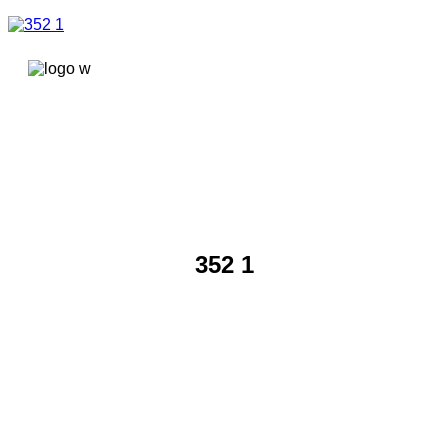
콘텐츠로
건너뛰기
352 1