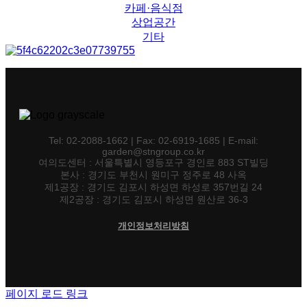
카페·음식점
상업공간
기타
Tel: 02-2088-1662 | Fax: 02-6919-1685 | E-mail:
garden@stngroup.co.kr
여의도센터 : 서울특별시 영등포구 경인로 883 ST빌딩
본사 : 경기도 부천시 원미구 정주로 48 사옥
제1공장 : 경기도 김포시 하성면 하성로 357번길 24
제2공장 : 경기도 김포시 하성면 원산로 36-3
개인정보처리방침
페이지 로드 링크