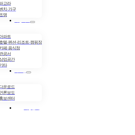
파고라
벤치·가구
조명
시공사례
아파트
호텔·펜션·리조트·캠핑장
카페·음식점
관공서
상업공간
기타
자료실
다운로드
언론보도
홍보센터
시공문의