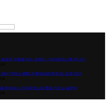
 새로운 지평을 여는 브랜드, ’가든제작소‘를 만나다
024
 19년 킨텍스 MBC건축박람회(정원 및 조경) 참가
024
을 뛰어넘는 가든제작소의 특화 가드닝 솔루션
024