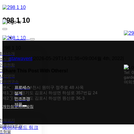
콘텐츠로
건너뛰기
298 1 10
Toggle
Navigation
회사소개
298 1 10
회사소개
By
starwayent
|
2026-05-29T14:31:36+09:00
4월 4th, 2022
|
조직도
인증현황
CI
Share This Post With Others!
Tel: 
사업영역
gard
가든연구소
여의도
Facebook
X
Tumblr
Pinterest
이메일
본사 : 경기도 부천시 원미구 정주로 48 사옥
프로세스
제1공장 : 경기도 김포시 하성면 하성로 357번길 24
설계
제2공장 : 경기도 김포시 하성면 원산로 36-3
인조조경
제품
개인정보처리방침
전체보기
일루미아트리
페이지 로드 링크
조형물