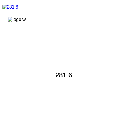
콘텐츠로
건너뛰기
281 6