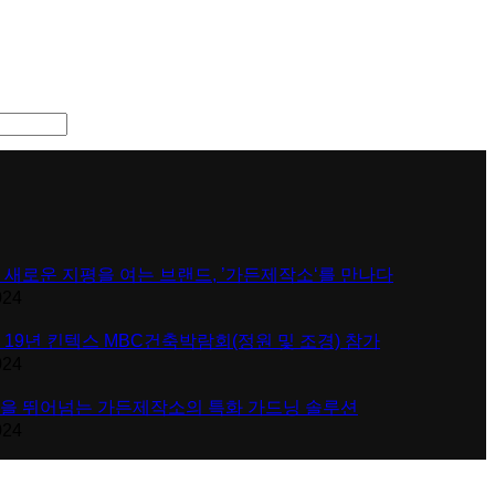
 새로운 지평을 여는 브랜드, ’가든제작소‘를 만나다
024
 19년 킨텍스 MBC건축박람회(정원 및 조경) 참가
024
을 뛰어넘는 가든제작소의 특화 가드닝 솔루션
024