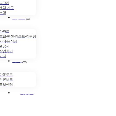
파고라
벤치·가구
조명
시공사례
아파트
호텔·펜션·리조트·캠핑장
카페·음식점
관공서
상업공간
기타
자료실
다운로드
언론보도
홍보센터
시공문의