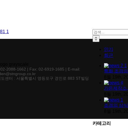
검색:
인기
최근
: 02-2088-1662 | Fax: 02-6919-1685 | E-mail:
특화 조경의
den@stngroup.co.kr
8월 19th, 2
도센터 : 서울특별시 영등포구 경인로 883 ST빌딩
가든제작소,
8월 19th, 2
조경의 상식
8월 19th, 2
카테고리