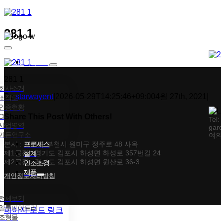
콘텐츠로
건너뛰기
281 1
Toggle
Navigation
회사소개
281 1
회사소개
By
starwayent
|
2026-05-29T14:25:46+09:00
4월 27th, 2021
|
조직도
인증현황
CI
Share This Post With Others!
Tel
사업영역
gar
가든연구소
여의
Facebook
X
Tumblr
Pinterest
이메일
본사 : 경기도 부천시 원미구 정주로 48 사옥
프로세스
제1공장 : 경기도 김포시 하성면 하성로 357번길 24
설계
제2공장 : 경기도 김포시 하성면 원산로 36-3
인조조경
제품
개인정보처리방침
전체보기
일루미아트리
페이지 로드 링크
조형물