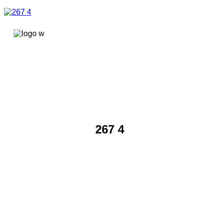
콘텐츠로
건너뛰기
267 4