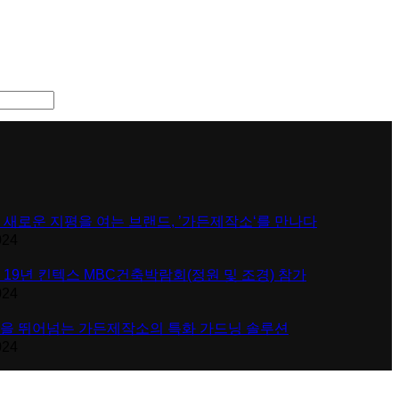
 새로운 지평을 여는 브랜드, ’가든제작소‘를 만나다
024
 19년 킨텍스 MBC건축박람회(정원 및 조경) 참가
024
을 뛰어넘는 가든제작소의 특화 가드닝 솔루션
024