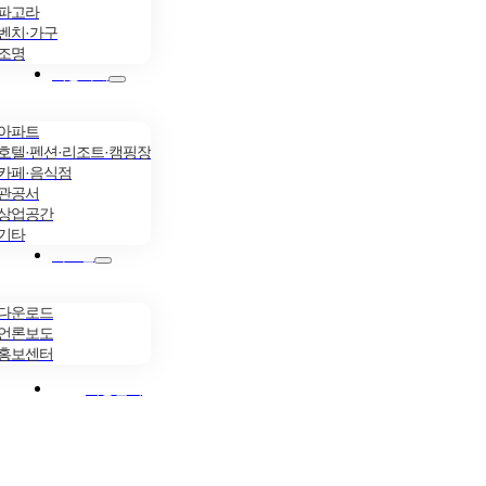
파고라
벤치·가구
조명
시공사례
아파트
호텔·펜션·리조트·캠핑장
카페·음식점
관공서
상업공간
기타
자료실
다운로드
언론보도
홍보센터
시공문의