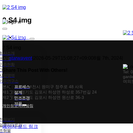
콘텐츠로
건너뛰기
2 S4 img
Toggle
Navigation
회사소개
2 S4 img
회사소개
By
starwayent
|
2026-05-29T15:08:27+09:00
8월 7th, 2024
|
조직도
인증현황
CI
Share This Post With Others!
Tel: 
사업영역
gard
가든연구소
여의도
Facebook
X
Tumblr
Pinterest
이메일
본사 : 경기도 부천시 원미구 정주로 48 사옥
프로세스
제1공장 : 경기도 김포시 하성면 하성로 357번길 24
설계
제2공장 : 경기도 김포시 하성면 원산로 36-3
인조조경
제품
개인정보처리방침
전체보기
일루미아트리
페이지 로드 링크
조형물