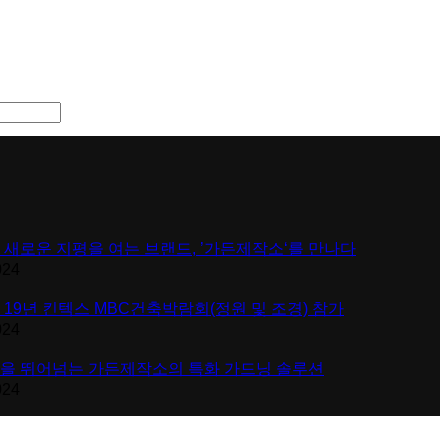
 새로운 지평을 여는 브랜드, ’가든제작소‘를 만나다
024
 19년 킨텍스 MBC건축박람회(정원 및 조경) 참가
024
을 뛰어넘는 가든제작소의 특화 가드닝 솔루션
024