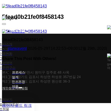
콘텐츠로
건너뛰기
5fead0b21fe0f8458143
Toggle
Navigation
회사소개
5fead0b21fe0f8458143
회사소개
By
starwayent
|
2026-05-29T14:22:53+09:00
12월 29th, 2020
|
조직도
인증현황
CI
Share This Post With Others!
Te
사업영역
ga
가든연구소
여
Facebook
X
Tumblr
Pinterest
이메일
본사 : 경기도 부천시 원미구 정주로 48 사옥
프로세스
제1공장 : 경기도 김포시 하성면 하성로 357번길 24
설계
제2공장 : 경기도 김포시 하성면 원산로 36-3
인조조경
제품
개인정보처리방침
전체보기
일루미아트리
페이지 로드 링크
조형물