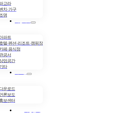
파고라
벤치·가구
조명
시공사례
아파트
호텔·펜션·리조트·캠핑장
카페·음식점
관공서
상업공간
기타
자료실
다운로드
언론보도
홍보센터
시공문의