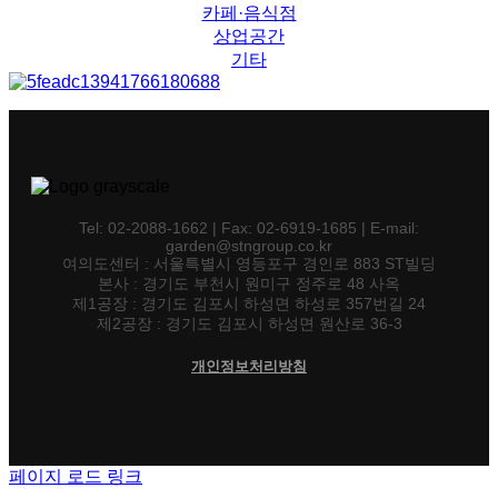
카페·음식점
상업공간
기타
Tel: 02-2088-1662 | Fax: 02-6919-1685 | E-mail:
garden@stngroup.co.kr
여의도센터 : 서울특별시 영등포구 경인로 883 ST빌딩
본사 : 경기도 부천시 원미구 정주로 48 사옥
제1공장 : 경기도 김포시 하성면 하성로 357번길 24
제2공장 : 경기도 김포시 하성면 원산로 36-3
개인정보처리방침
페이지 로드 링크